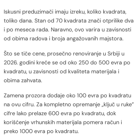
Iskusni preduzimači imaju izreku, koliko kvadrata,
toliko dana. Stan od 70 kvadrata znači otprilike dva
i po meseca rada. Naravno, ovo varira u zavisnosti
od obima radova i broja angažovanih majstora.
Što se tiče cene, prosečno renoviranje u Srbiji u
2026. godini kreće se od oko 250 do 500 evra po
kvadratu, u zavisnosti od kvaliteta materijala i
obima zahvata.
Zamena prozora dodaje oko 100 evra po kvadratu
na ovu cifru. Za kompletno opremanje „ključ u ruke”
cifre lako prelaze 600 evra po kvadratu, dok
korišćenje vrhunskih materijala pomera račun i
preko 1000 evra po kvadratu.