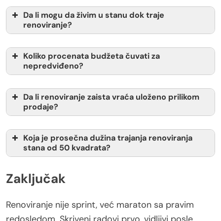
Da li mogu da živim u stanu dok traje
renoviranje?
Koliko procenata budžeta čuvati za
nepredviđeno?
Da li renoviranje zaista vraća uloženo prilikom
prodaje?
Koja je prosečna dužina trajanja renoviranja
stana od 50 kvadrata?
Zaključak
Renoviranje nije sprint, već maraton sa pravim
redosledom. Skriveni radovi prvo, vidljivi posle,