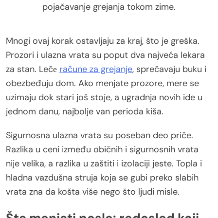
pojačavanje grejanja tokom zime.
Mnogi ovaj korak ostavljaju za kraj, što je greška.
Prozori i ulazna vrata su poput dva najveća lekara
za stan. Lečе
račune za grejanje
, sprečavaju buku i
obezbeđuju dom. Ako menjate prozore, mere se
uzimaju dok stari još stoje, a ugradnja novih ide u
jednom danu, najbolje van perioda kiša.
Sigurnosna ulazna vrata su poseban deo priče.
Razlika u ceni između običnih i sigurnosnih vrata
nije velika, a razlika u zaštiti i izolaciji jeste. Topla i
hladna vazdušna struja koja se gubi preko slabih
vrata zna da košta više nego što ljudi misle.
Šta menjati posle: redosled koji