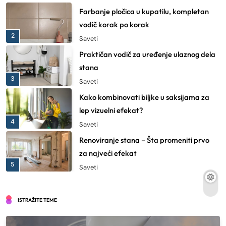
Praktičan vodič za uređenje ulaznog dela
stana
3
Saveti
Kako kombinovati biljke u saksijama za
lep vizuelni efekat?
4
Saveti
Renoviranje stana – Šta promeniti prvo
za najveći efekat
5
Saveti
6 ženskih satova koji idu uz svaki outfit
Saveti
6
Šminka za zelene oči – Kombinacije boja
koje čine oči izražajnijim
ISTRAŽITE TEME
7
Saveti
Crna haljina kombinacije za svaki tip