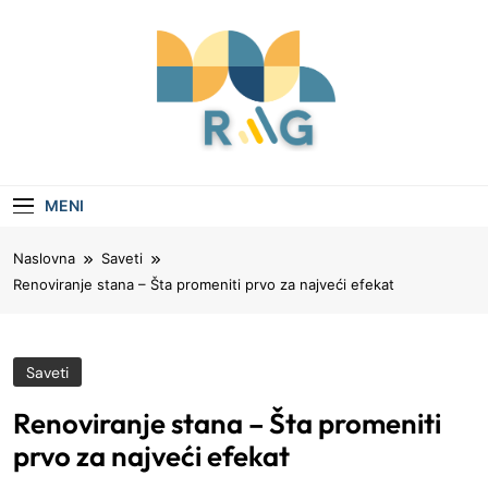
Skip
to
content
Rag
Vaš Vodič Kroz Aktuelne Teme I Savete
MENI
Naslovna
Saveti
Renoviranje stana – Šta promeniti prvo za najveći efekat
Saveti
Renoviranje stana – Šta promeniti
prvo za najveći efekat