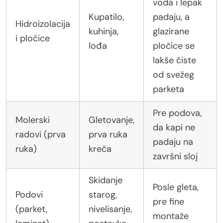
voda i lepak
Kupatilo,
padaju, a
Hidroizolacija
kuhinja,
glazirane
i pločice
lođa
pločice se
lakše čiste
od svežeg
parketa
Pre podova,
Molerski
Gletovanje,
da kapi ne
radovi (prva
prva ruka
padaju na
ruka)
kreča
završni sloj
Skidanje
Posle gleta,
Podovi
starog,
pre fine
(parket,
nivelisanje,
montaže