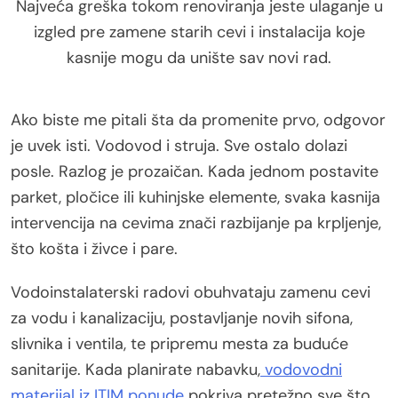
Najveća greška tokom renoviranja jeste ulaganje u
izgled pre zamene starih cevi i instalacija koje
kasnije mogu da unište sav novi rad.
Ako biste me pitali šta da promenite prvo, odgovor
je uvek isti. Vodovod i struja. Sve ostalo dolazi
posle. Razlog je prozaičan. Kada jednom postavite
parket, pločice ili kuhinjske elemente, svaka kasnija
intervencija na cevima znači razbijanje pa krpljenje,
što košta i živce i pare.
Vodoinstalaterski radovi obuhvataju zamenu cevi
za vodu i kanalizaciju, postavljanje novih sifona,
slivnika i ventila, te pripremu mesta za buduće
sanitarije. Kada planirate nabavku,
vodovodni
materijal iz ITIM ponude
pokriva pretežno sve što