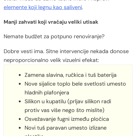
elemente koji legnu kao saliveni
.
Manji zahvati koji vraćaju veliki utisak
Nemate budžet za potpuno renoviranje?
Dobre vesti ima. Sitne intervencije nekada donose
neproporcionalno velik vizuelni efekat:
Zamena slavina, ručkica i tuš baterija
Nove sijalice toplo bele svetlosti umesto
hladnih plafonjera
Silikon u kupatilu (prljav silikon radi
protiv vas više nego što mislite)
Osvežavanje fugni između pločica
Novi tuš paravan umesto izlizane