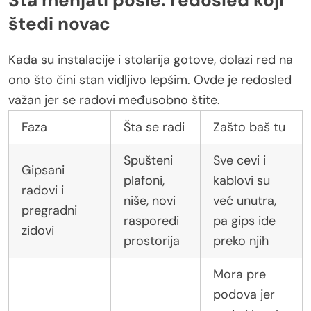
štedi novac
Kada su instalacije i stolarija gotove, dolazi red na
ono što čini stan vidljivo lepšim. Ovde je redosled
važan jer se radovi međusobno štite.
Faza
Šta se radi
Zašto baš tu
Spušteni
Sve cevi i
Gipsani
plafoni,
kablovi su
radovi i
niše, novi
već unutra,
pregradni
rasporedi
pa gips ide
zidovi
prostorija
preko njih
Mora pre
podova jer