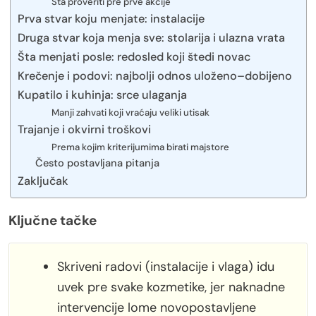
Šta proveriti pre prve akcije
Prva stvar koju menjate: instalacije
Druga stvar koja menja sve: stolarija i ulazna vrata
Šta menjati posle: redosled koji štedi novac
Krečenje i podovi: najbolji odnos uloženo–dobijeno
Kupatilo i kuhinja: srce ulaganja
Manji zahvati koji vraćaju veliki utisak
Trajanje i okvirni troškovi
Prema kojim kriterijumima birati majstore
Često postavljana pitanja
Zaključak
Ključne tačke
Skriveni radovi (instalacije i vlaga) idu
uvek pre svake kozmetike, jer naknadne
intervencije lome novopostavljene