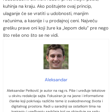
kuhinja na kraju. Ako poštujete ovaj princip,
ulaganje će se vratiti u udobnosti, manjim
računima, a kasnije i u prodajnoj ceni. Najveću
grešku prave oni koji žure ka „lepom delu” pre nego
što reše ono što se ne vidi.
Aleksandar
Aleksandar Petković je autor na rag.rs. Piše i uređuje tekstove
u okviru redakcije sajta. Fokusiran je na jasne i informativne
članke koji pokrivaju različite teme iz svakodnevnog života i
digitalnog prostora. Radi u saradnji sa ostatkom tima na
kreiranju i uređivanju sadržaja koji se objavljuje na sajtu.