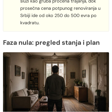
služi kao gruba procena trajanja, dok
prosečna cena potpunog renoviranja u
Srbiji ide od oko 250 do 500 evra po
kvadratu.
Faza nula: pregled stanja i plan