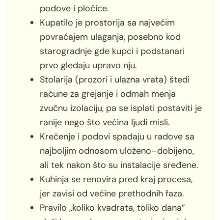
podove i pločice.
Kupatilo je prostorija sa najvećim
povraćajem ulaganja, posebno kod
starogradnje gde kupci i podstanari
prvo gledaju upravo nju.
Stolarija (prozori i ulazna vrata) štedi
račune za grejanje i odmah menja
zvučnu izolaciju, pa se isplati postaviti je
ranije nego što većina ljudi misli.
Krečenje i podovi spadaju u radove sa
najboljim odnosom uloženo–dobijeno,
ali tek nakon što su instalacije sređene.
Kuhinja se renovira pred kraj procesa,
jer zavisi od većine prethodnih faza.
Pravilo „koliko kvadrata, toliko dana”