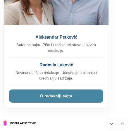
8
Saveti
Kako se plaća godišnji odmor po novom
zakonu? Sve što treba da znate
9
Saveti
Zanimljivosti
Aleksandar Petković
Kako se rešiti hrkanja? Saveti za bolji san
Autor na sajtu. Piše i uređuje tekstove u okviru
i udobnost
redakcije.
10
Saveti
Zdravlje
Šta treba učiti dete od 2 godine? Učenje
Radmila Laković
kroz igru
Novinarka i član redakcije. Učestvuje u pisanju i
11
uređivanju sadržaja.
Saveti
Kako uskladiti boje u enterijeru ako niste
sigurni odakle da počnete
O redakciji sajta
1
Saveti
Farbanje pločica u kupatilu, kompletan
vodič korak po korak
POPULARNE TEME
2
Saveti