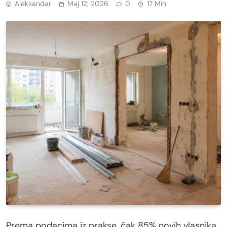
Aleksandar
Maj 12, 2026
0
17 Min
Prema podacima iz prakse, čak 85% novih vlasnika