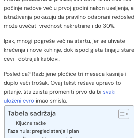
počinje radove već u prvoj godini nakon useljenja, a
istraživanja pokazuju da pravilno odabrani redosled
može uvećati vrednost nekretnine i do 30%.
Ipak, mnogi pogreše već na startu, jer se uhvate
krečenja i nove kuhinje, dok ispod gleta tinjaju stare
cevi i dotrajali kablovi.
Posledica? Razbijene pločice tri meseca kasnije i
duplo veći trošak. Ovaj tekst rešava upravo to
pitanje, šta zaista promeniti prvo da bi
svaki
uloženi evro
imao smisla.
Tabela sadržaja
Ključne tačke
Faza nula: pregled stanja i plan