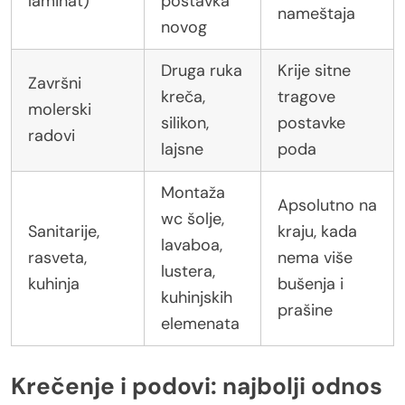
laminat)
postavka
nameštaja
novog
Druga ruka
Krije sitne
Završni
kreča,
tragove
molerski
silikon,
postavke
radovi
lajsne
poda
Montaža
Apsolutno na
wc šolje,
Sanitarije,
kraju, kada
lavaboa,
rasveta,
nema više
lustera,
kuhinja
bušenja i
kuhinjskih
prašine
elemenata
Krečenje i podovi: najbolji odnos