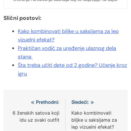
Slični postovi:
Kako kombinovati biljke u saksijama za lep
vizuelni efekat?
Praktičan vodič za uređenje ulaznog dela
stana
Šta treba učiti dete od 2 godine? Učenje kroz
igru
Kretanje
Prethodni:
Sledeći:
članka
6 ženskih satova koji
Kako kombinovati
idu uz svaki outfit
biljke u saksijama za
lep vizuelni efekat?