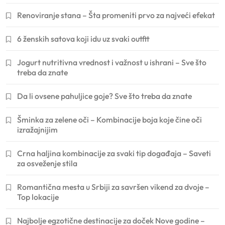
Renoviranje stana – Šta promeniti prvo za najveći efekat
6 ženskih satova koji idu uz svaki outfit
Jogurt nutritivna vrednost i važnost u ishrani – Sve što
treba da znate
Da li ovsene pahuljice goje? Sve što treba da znate
Šminka za zelene oči – Kombinacije boja koje čine oči
izražajnijim
Crna haljina kombinacije za svaki tip događaja – Saveti
za osveženje stila
Romantična mesta u Srbiji za savršen vikend za dvoje –
Top lokacije
Najbolje egzotične destinacije za doček Nove godine –