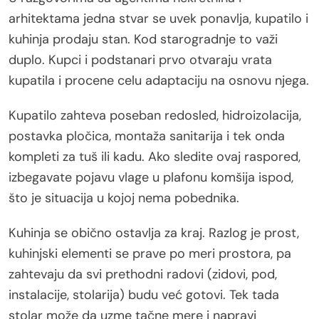
arhitektama jedna stvar se uvek ponavlja, kupatilo i
kuhinja prodaju stan. Kod starogradnje to važi
duplo. Kupci i podstanari prvo otvaraju vrata
kupatila i procene celu adaptaciju na osnovu njega.
Kupatilo zahteva poseban redosled, hidroizolacija,
postavka pločica, montaža sanitarija i tek onda
kompleti za tuš ili kadu. Ako sledite ovaj raspored,
izbegavate pojavu vlage u plafonu komšija ispod,
što je situacija u kojoj nema pobednika.
Kuhinja se obično ostavlja za kraj. Razlog je prost,
kuhinjski elementi se prave po meri prostora, pa
zahtevaju da svi prethodni radovi (zidovi, pod,
instalacije, stolarija) budu već gotovi. Tek tada
stolar može da uzme tačne mere i napravi