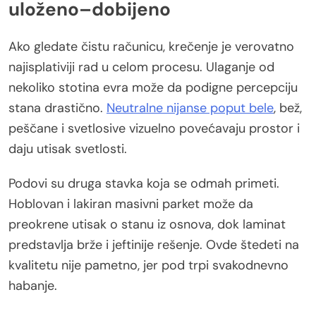
uloženo–dobijeno
Ako gledate čistu računicu, krečenje je verovatno
najisplativiji rad u celom procesu. Ulaganje od
nekoliko stotina evra može da podigne percepciju
stana drastično.
Neutralne nijanse poput bele
, bež,
peščane i svetlosive vizuelno povećavaju prostor i
daju utisak svetlosti.
Podovi su druga stavka koja se odmah primeti.
Hoblovan i lakiran masivni parket može da
preokrene utisak o stanu iz osnova, dok laminat
predstavlja brže i jeftinije rešenje. Ovde štedeti na
kvalitetu nije pametno, jer pod trpi svakodnevno
habanje.