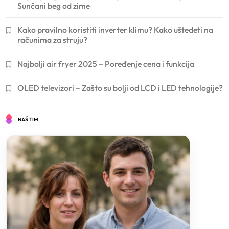
Sunčani beg od zime
Kako pravilno koristiti inverter klimu? Kako uštedeti na
računima za struju?
Najbolji air fryer 2025 – Poređenje cena i funkcija
OLED televizori – Zašto su bolji od LCD i LED tehnologije?
NAŠ TIM
Crna haljina kombinacije za svaki tip
događaja – Saveti za osveženje stila