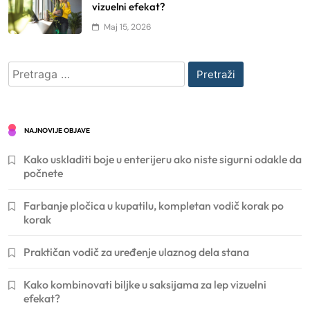
vizuelni efekat?
Maj 15, 2026
Pretraga
za:
NAJNOVIJE OBJAVE
Kako uskladiti boje u enterijeru ako niste sigurni odakle da
počnete
Farbanje pločica u kupatilu, kompletan vodič korak po
korak
Praktičan vodič za uređenje ulaznog dela stana
Kako kombinovati biljke u saksijama za lep vizuelni
efekat?