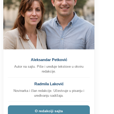
Crna haljina kombinacije za svaki tip
događaja – Saveti za osveženje stila
8
Saveti
Aleksandar Petković
Kako se plaća godišnji odmor po novom
Autor na sajtu. Piše i uređuje tekstove u okviru
zakonu? Sve što treba da znate
redakcije.
9
Saveti
Zanimljivosti
Kako se rešiti hrkanja? Saveti za bolji san
Radmila Laković
i udobnost
Novinarka i član redakcije. Učestvuje u pisanju i
10
uređivanju sadržaja.
Saveti
Zdravlje
Šta treba učiti dete od 2 godine? Učenje
kroz igru
O redakciji sajta