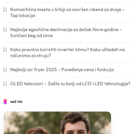
Romantična mesta u Srbiji za savršen vikend za dvoje –
Top lokacije
Najbolje egzotične destinacije za doček Nove godine –
Sunčani beg od zime
Kako pravilno koristiti inverter klimu? Kako uštedeti na
računima za struju?
Najbolji air fryer 2025 – Poređenje cena i funkcija
OLED televizori – Zašto su bolji od LCD i LED tehnologije?
NAŠ TIM