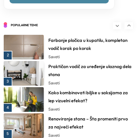
11
Saveti
Kako uskladiti boje u enterijeru ako niste
sigurni odakle da počnete
POPULARNE TEME
1
Saveti
Farbanje pločica u kupatilu, kompletan
vodič korak po korak
2
Saveti
Praktičan vodič za uređenje ulaznog dela
stana
3
Saveti
Kako kombinovati biljke u saksijama za
lep vizuelni efekat?
4
Saveti
Renoviranje stana – Šta promeniti prvo
za najveći efekat
5
Saveti