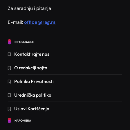
za najveći efekat
5
Za saradnju i pitanja
Saveti
6 ženskih satova koji idu uz svaki outfit
E-mail:
office@rag.rs
Saveti
6
Šminka za zelene oči – Kombinacije boja
INFORMACIJE
koje čine oči izražajnijim
Kontaktirajte nas
7
Saveti
Crna haljina kombinacije za svaki tip
O redakciji sajta
događaja – Saveti za osveženje stila
Politika Privatnosti
8
Saveti
Kako se plaća godišnji odmor po novom
Urednička politika
zakonu? Sve što treba da znate
9
Saveti
Zanimljivosti
Uslovi Korišćenja
Kako se rešiti hrkanja? Saveti za bolji san
NAPOMENA
i udobnost