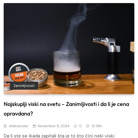
Zanimljivosti
Najskuplji viski na svetu – Zanimljivosti i da li je cena
opravdana?
Aleksandar
Novembar 8, 2024
0
10 Min
Da li ste se ikada zapitali šta je to što čini neki viski