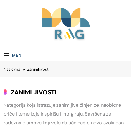
Skip
to
content
Rag
Vaš Vodič Kroz Aktuelne Teme I Savete
MENI
Naslovna
Zanimljivosti
ZANIMLJIVOSTI
Kategorija koja istražuje zanimljive činjenice, neobične
priče i teme koje inspirišu i intrigiraju. Savršena za
radoznale umove koji vole da uče nešto novo svaki dan.