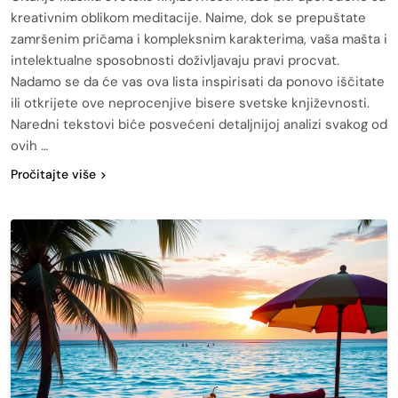
kreativnim oblikom meditacije. Naime, dok se prepuštate
zamršenim pričama i kompleksnim karakterima, vaša mašta i
intelektualne sposobnosti doživljavaju pravi procvat.
Nadamo se da će vas ova lista inspirisati da ponovo iščitate
ili otkrijete ove neprocenjive bisere svetske književnosti.
Naredni tekstovi biće posvećeni detaljnijoj analizi svakog od
ovih …
Pročitajte više