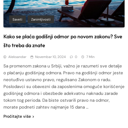
Saveti
Zanimljivosti
Kako se plaća godišnji odmor po novom zakonu? Sve
što treba da znate
Aleksandar
Novembar 10, 2024
0
7 Min
Sa promenom zakona u Srbiji, važno je razumeti sve detalje
o plaćanju godišnjeg odmora. Pravo na godišnji odmor jeste
neotuđivo ustavno pravo, regulisano Zakonom o radu.
Poslodavci su obavezni da zaposlenima omoguće korišćenje
godišnjeg odmora i obezbede adekvatnu naknadu zarade
tokom tog perioda. Da biste ostvarili pravo na odmor,
morate podneti zahtev najmanje 15 dana …
Pročitajte više