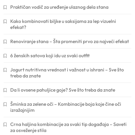
Praktičan vodič za uređenje ulaznog dela stana
Kako kombinovati biljke u saksijama za lep vizuelni
efekat?
Renoviranje stana – Šta promeniti prvo za najveći efekat
6 ženskih satova koji idu uz svaki outfit
Jogurt nutritivna vrednost i važnost u ishrani – Sve što
treba da znate
Da li ovsene pahuljice goje? Sve što treba da znate
Šminka za zelene oči – Kombinacije boja koje čine oči
izražajnijim
Crna haljina kombinacije za svaki tip događaja – Saveti
za osveženje stila