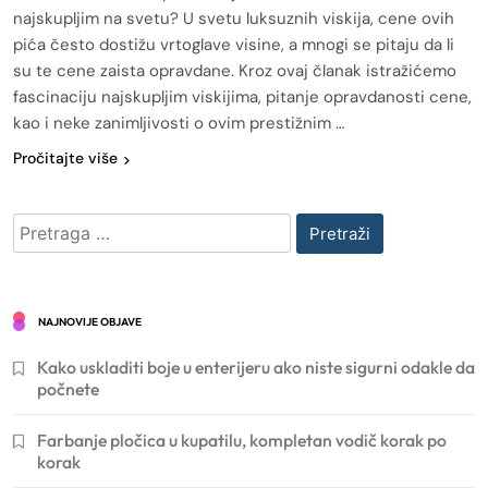
najskupljim na svetu? U svetu luksuznih viskija, cene ovih
pića često dostižu vrtoglave visine, a mnogi se pitaju da li
su te cene zaista opravdane. Kroz ovaj članak istražićemo
fascinaciju najskupljim viskijima, pitanje opravdanosti cene,
kao i neke zanimljivosti o ovim prestižnim …
Pročitajte više
Pretraga
za:
NAJNOVIJE OBJAVE
Kako uskladiti boje u enterijeru ako niste sigurni odakle da
počnete
Farbanje pločica u kupatilu, kompletan vodič korak po
korak