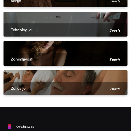
Serije
1 posts
kroz igru
11
Saveti
Kako uskladiti boje u enterijeru ako niste
Tehnologija
3 posts
sigurni odakle da počnete
1
Saveti
Farbanje pločica u kupatilu, kompletan
vodič korak po korak
Zanimljivosti
3 posts
2
Saveti
Praktičan vodič za uređenje ulaznog dela
stana
Zdravlje
3
2 posts
Saveti
Kako kombinovati biljke u saksijama za
lep vizuelni efekat?
4
Saveti
Renoviranje stana – Šta promeniti prvo
POVEŽIMO SE