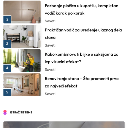
Farbanje pločica u kupatilu, kompletan
vodič korak po korak
2
Saveti
Praktičan vodič za uređenje ulaznog dela
stana
3
Saveti
Kako kombinovati biljke u saksijama za
lep vizuelni efekat?
4
Saveti
Renoviranje stana – Šta promeniti prvo
za najveći efekat
5
Saveti
6 ženskih satova koji idu uz svaki outfit
Saveti
ISTRAŽITE TEME
6
Šminka za zelene oči – Kombinacije boja