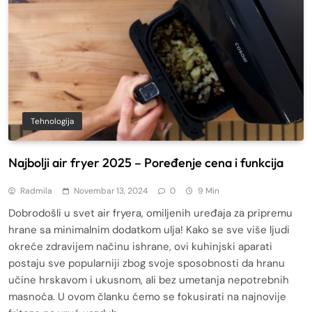
Tehnologija
Najbolji air fryer 2025 – Poređenje cena i funkcija
Radmila
Novembar 13, 2024
0
9 Min
Dobrodošli u svet air fryera, omiljenih uređaja za pripremu
hrane sa minimalnim dodatkom ulja! Kako se sve više ljudi
okreće zdravijem načinu ishrane, ovi kuhinjski aparati
postaju sve popularniji zbog svoje sposobnosti da hranu
učine hrskavom i ukusnom, ali bez umetanja nepotrebnih
masnoća. U ovom članku ćemo se fokusirati na najnovije