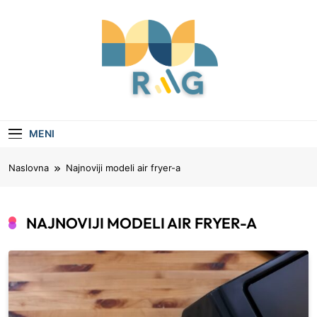
Skip
to
content
Rag
Vaš Vodič Kroz Aktuelne Teme I Savete
MENI
Naslovna
Najnoviji modeli air fryer-a
NAJNOVIJI MODELI AIR FRYER-A