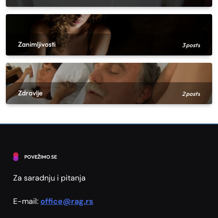
1
Saveti
Farbanje pločica u kupatilu, kompletan
vodič korak po korak
Zanimljivosti
3 posts
2
Saveti
Praktičan vodič za uređenje ulaznog dela
stana
Zdravlje
3
2 posts
Saveti
Kako kombinovati biljke u saksijama za
lep vizuelni efekat?
4
Saveti
Renoviranje stana – Šta promeniti prvo
POVEŽIMO SE
za najveći efekat
5
Za saradnju i pitanja
Saveti
6 ženskih satova koji idu uz svaki outfit
E-mail:
office@rag.rs
Saveti
6