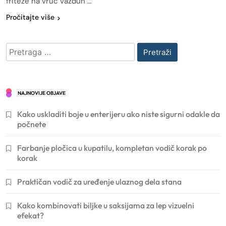
friteze na vruć vazduh …
Pročitajte više
Pretraga
za:
NAJNOVIJE OBJAVE
Kako uskladiti boje u enterijeru ako niste sigurni odakle da
počnete
Farbanje pločica u kupatilu, kompletan vodič korak po
korak
Praktičan vodič za uređenje ulaznog dela stana
Kako kombinovati biljke u saksijama za lep vizuelni
efekat?