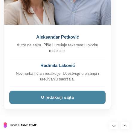
Crna haljina kombinacije za svaki tip
događaja – Saveti za osveženje stila
8
Saveti
Aleksandar Petković
Kako se plaća godišnji odmor po novom
Autor na sajtu. Piše i uređuje tekstove u okviru
zakonu? Sve što treba da znate
redakcije.
9
Saveti
Zanimljivosti
Kako se rešiti hrkanja? Saveti za bolji san
Radmila Laković
i udobnost
Novinarka i član redakcije. Učestvuje u pisanju i
10
uređivanju sadržaja.
Saveti
Zdravlje
Šta treba učiti dete od 2 godine? Učenje
kroz igru
O redakciji sajta
11
Saveti
Kako uskladiti boje u enterijeru ako niste
sigurni odakle da počnete
POPULARNE TEME
1
Saveti