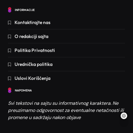
Šminka za zelene oči – Kombinacije boja
INFORMACIJE
koje čine oči izražajnijim
Kontaktirajte nas
7
Saveti
Crna haljina kombinacije za svaki tip
O redakciji sajta
događaja – Saveti za osveženje stila
Politika Privatnosti
8
Saveti
Kako se plaća godišnji odmor po novom
Urednička politika
zakonu? Sve što treba da znate
9
Saveti
Zanimljivosti
Uslovi Korišćenja
Kako se rešiti hrkanja? Saveti za bolji san
NAPOMENA
i udobnost
10
Saveti
Zdravlje
Svi tekstovi na sajtu su informativnog karaktera. Ne
preuzimamo odgovornost za eventualne netačnosti ili
Šta treba učiti dete od 2 godine? Učenje
promene u sadržaju nakon objave
kroz igru
11
Saveti