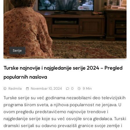
Serije
Turske najnovije i najgledanije serije 2024 – Pregled
popularnih naslova
Radmila
Novembar 10, 2024
0
9 Min
Turske serije su već godinama nezaobilazni deo televizijskih
programa širom sveta, a njihova popularnost ne jenjava. U
ovom pregledu predstavićemo najnovije trendove i
najgledanije serije koje su već osvojile srca gledalaca. Turski
dramski serijali su odavno prevazišli granice svoje zemlje i