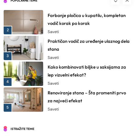
POPULARNE TEME
1
Saveti
Farbanje pločica u kupatilu, kompletan
vodič korak po korak
2
Saveti
Praktičan vodič za uređenje ulaznog dela
stana
3
Saveti
Kako kombinovati biljke u saksijama za
lep vizuelni efekat?
4
Saveti
Renoviranje stana – Šta promeniti prvo
za najveći efekat
5
Saveti
6 ženskih satova koji idu uz svaki outfit
Saveti
ISTRAŽITE TEME
6