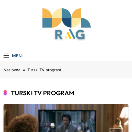
Skip
to
content
Rag
Vaš Vodič Kroz Aktuelne Teme I Savete
MENI
Naslovna
Turski TV program
TURSKI TV PROGRAM