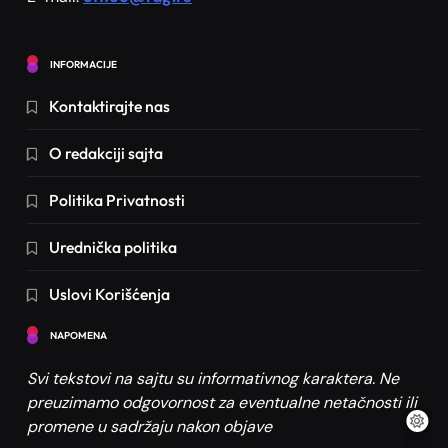
Saveti
6
Šminka za zelene oči – Kombinacije boja
INFORMACIJE
koje čine oči izražajnijim
Kontaktirajte nas
7
Saveti
Crna haljina kombinacije za svaki tip
O redakciji sajta
događaja – Saveti za osveženje stila
Politika Privatnosti
8
Saveti
Kako se plaća godišnji odmor po novom
Urednička politika
zakonu? Sve što treba da znate
9
Saveti
Zanimljivosti
Uslovi Korišćenja
Kako se rešiti hrkanja? Saveti za bolji san
NAPOMENA
i udobnost
10
Saveti
Zdravlje
Svi tekstovi na sajtu su informativnog karaktera. Ne
preuzimamo odgovornost za eventualne netačnosti ili
Šta treba učiti dete od 2 godine? Učenje
promene u sadržaju nakon objave
kroz igru