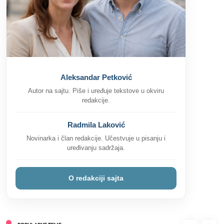
Crna haljina kombinacije za svaki tip
događaja – Saveti za osveženje stila
8
Saveti
Aleksandar Petković
Kako se plaća godišnji odmor po novom
Autor na sajtu. Piše i uređuje tekstove u okviru
zakonu? Sve što treba da znate
redakcije.
9
Saveti
Zanimljivosti
Kako se rešiti hrkanja? Saveti za bolji san
Radmila Laković
i udobnost
Novinarka i član redakcije. Učestvuje u pisanju i
10
uređivanju sadržaja.
Saveti
Zdravlje
Šta treba učiti dete od 2 godine? Učenje
kroz igru
O redakciji sajta
11
Saveti
Kako uskladiti boje u enterijeru ako niste
sigurni odakle da počnete