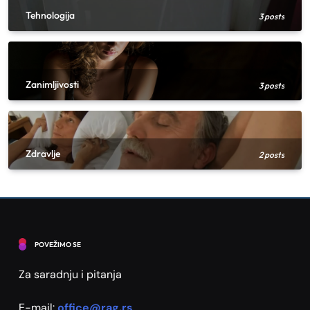
Kako uskladiti boje u enterijeru ako niste
Tehnologija
3 posts
sigurni odakle da počnete
1
Saveti
Farbanje pločica u kupatilu, kompletan
vodič korak po korak
Zanimljivosti
3 posts
2
Saveti
Praktičan vodič za uređenje ulaznog dela
stana
Zdravlje
3
2 posts
Saveti
Kako kombinovati biljke u saksijama za
lep vizuelni efekat?
4
Saveti
Renoviranje stana – Šta promeniti prvo
POVEŽIMO SE
za najveći efekat
5
Za saradnju i pitanja
Saveti
6 ženskih satova koji idu uz svaki outfit
E-mail:
office@rag.rs